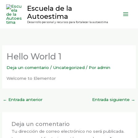
Ir
contenido
Escuela de la
al
Autoestima
contenido
Desarrollo personal y recursos para fortalecer la autoestima
Hello World 1
Deja un comentario
/
Uncategorized
/ Por
admin
Welcome to Elementor
←
Entrada anterior
Entrada siguiente
→
Deja un comentario
Tu dirección de correo electrónico no será publicada.