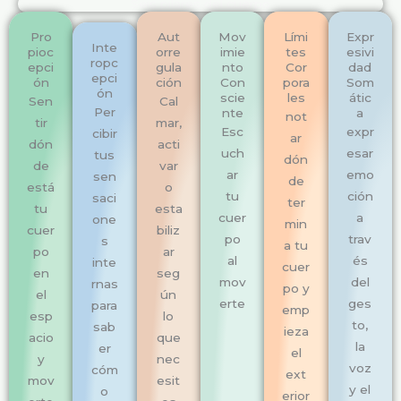
Seis pilares del cuerpo
Pro
Aut
Mov
Lími
Expr
Inte
pioc
orre
imie
tes
esivi
ropc
epci
gula
nto
Cor
dad
epci
ón
ción
Con
pora
Som
ón
scie
les
átic
Sen
Cal
Per
nte
a
not
tir
mar,
Esc
expr
cibir
ar
dón
acti
uch
esar
tus
dón
de
var
ar
emo
sen
de
está
o
tu
ción
saci
ter
tu
esta
cuer
a
one
min
cuer
biliz
po
trav
s
a tu
po
ar
al
és
inte
cuer
en
seg
mov
del
rnas
po y
el
ún
erte
ges
para
emp
esp
lo
to,
sab
ieza
acio
que
la
er
el
y
nec
voz
cóm
ext
mov
esit
y el
o
erior