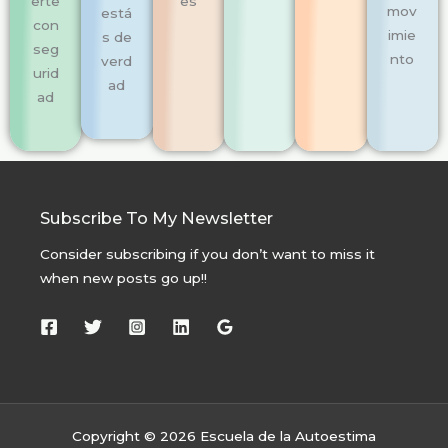
erte
es
mov
está
con
imie
s de
seg
nto
verd
urid
ad
ad
Subscribe To My Newsletter
Consider subscribing if you don’t want to miss it
when new posts go up!!
Copyright © 2026 Escuela de la Autoestima