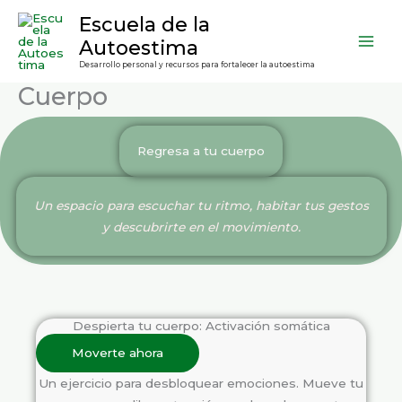
Ir
contenido
Escuela de la
al
Autoestima
contenido
Desarrollo personal y recursos para fortalecer la autoestima
Cuerpo
Regresa a tu cuerpo
Un espacio para escuchar tu ritmo, habitar tus gestos
y descubrirte en el movimiento.
Despierta tu cuerpo: Activación somática
Moverte ahora
Un ejercicio para desbloquear emociones. Mueve tu