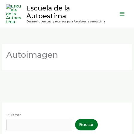
Ir
contenido
Escuela de la
al
Autoestima
contenido
Desarrollo personal y recursos para fortalecer la autoestima
Autoimagen
Buscar
Buscar