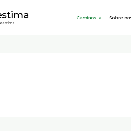
estima
Caminos
Sobre no
utoestima