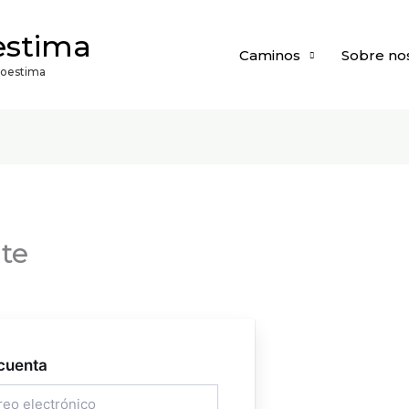
estima
Caminos
Sobre no
utoestima
nte
 cuenta